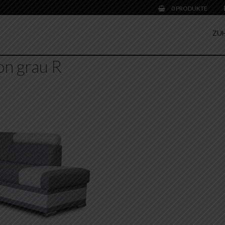
0 PRODUKTE
ZU
on grau R