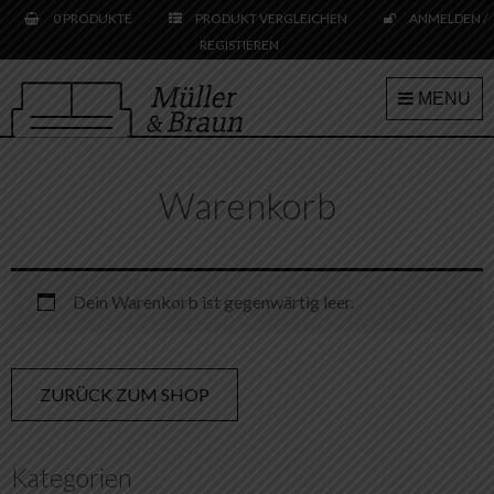
Skip
0 PRODUKTE
PRODUKT VERGLEICHEN
ANMELDEN /
to
REGISTIEREN
content
MENU
Warenkorb
Dein Warenkorb ist gegenwärtig leer.
ZURÜCK ZUM SHOP
Kategorien