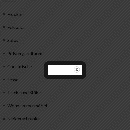
Hocker
Ecksofas
Sofas
Polstergarnituren
Couchtische
Sessel
Tische und Stühle
Wohnzimmer­möbel
Kleiderschränke