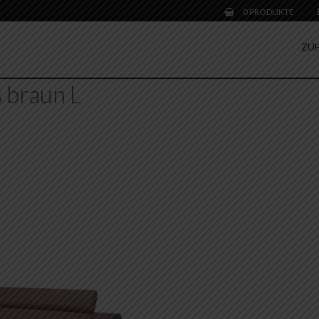
0 PRODUKTE
ZU
s braun L