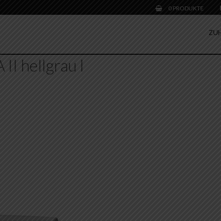
0 PRODUKTE
ZU
I hellgrau l