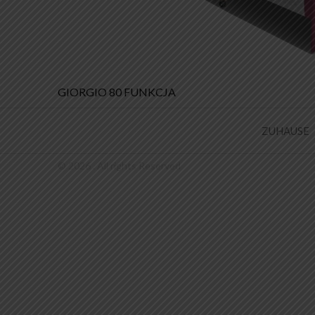
Beitrags-
GIORGIO 80 FUNKCJA
Navigation
ZUHAUSE
© 2026 . All rights Reserved