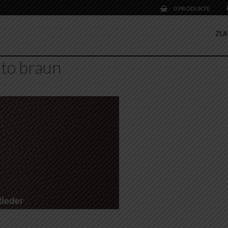
0 PRODUKTE
ZU
nto braun