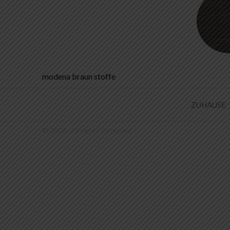
Beitrags-
modena braun stoffe
Navigation
ZUHAUSE
© 2026 . All rights Reserved