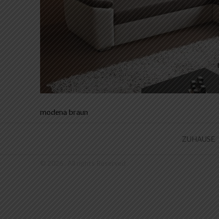
Beitrags-
modena braun
Navigation
ZUHAUSE
© 2026 . All rights Reserved