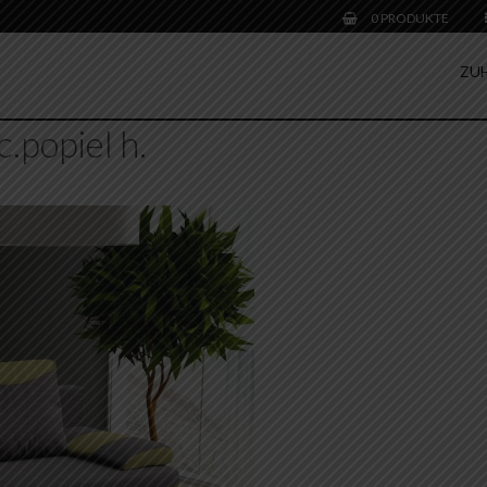
0 PRODUKTE
ZU
c.popiel h.