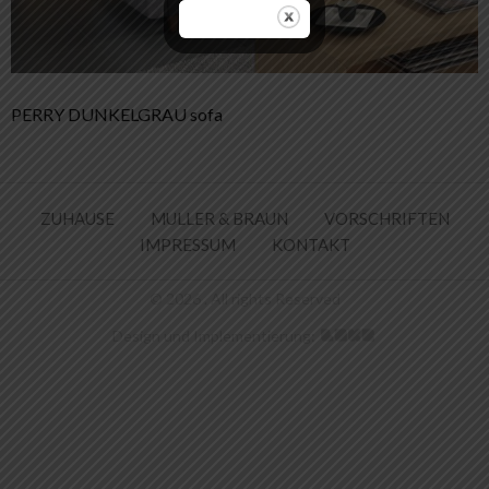
Beitrags-
PERRY DUNKELGRAU sofa
Navigation
ZUHAUSE
MULLER & BRAUN
VORSCHRIFTEN
IMPRESSUM
KONTAKT
© 2026 . All rights Reserved
Design und Implementierung: