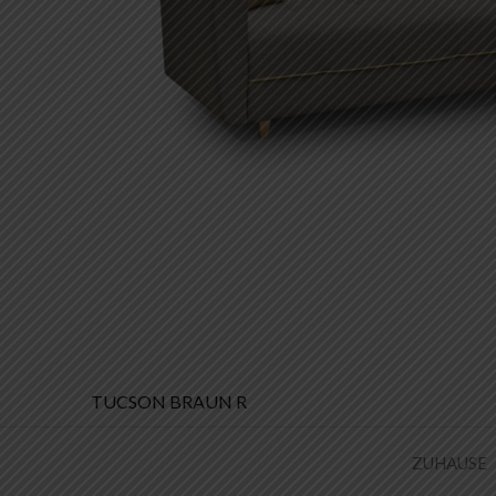
Beitrags-
TUCSON BRAUN R
Navigation
ZUHAUSE