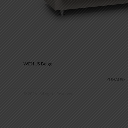
Beitrags-
WENUS Beige
Navigation
ZUHAUSE
© 2026 . All rights Reserved